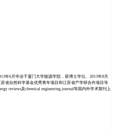
013
年
6
月毕业于厦门大学能源学院，获博士学位。
2013
年
8
月
江苏省自然科学基金优秀青年项目和江苏省产学研合作项目等
nergy reviews
及
chemical engineering journal
等国内外学术期刊上