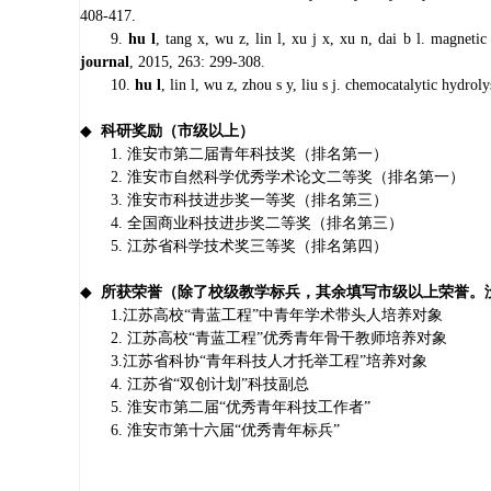
408-417.
9.
hu l
, tang x, wu z, lin l, xu j x, xu n, dai b l. magneti
journal
, 2015, 263: 299-308.
10.
hu l
, lin l, wu z, zhou s y, liu s j. chemocatalytic hydroly
◆
科研奖励（市级以上）
1.
淮安市第二届青年科技奖（排名第一）
2.
淮安市自然科学优秀学术论文二等奖（排名第一）
3.
淮安市科技进步奖一等奖（排名第三）
4.
全国商业科技进步奖二等奖（排名第三）
5.
江苏省科学技术奖三等奖（排名第四）
◆
所获荣誉（除了校级教学标兵，其余填写市级以上荣誉。
1.
江苏高校“青蓝工程”中青年学术带头人培养对象
2.
江苏高校“青蓝工程”优秀青年骨干教师培养对象
3.
江苏省科协“青年科技人才托举工程”培养对象
4.
江苏省“双创计划”科技副总
5.
淮安市第二届“优秀青年科技工作者”
6.
淮安市第十六届“优秀青年标兵”