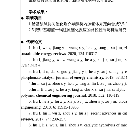
生物质资源高值化利用、
新型催化材料设计合成
。
学术成果：
◆
科研项目
1
.
锆基酸碱协同催化剂介导醇类内源氢体系定向合成
2,5-
2.
5-
羟甲基糠醛一锅还原醚化反应的路径控制与机理研究
◆
代表论文
1.
hu l
, wu z, jiang y t, wang x y, he a y, song j, xu j m, 
sustainable energy reviews
, 2020, 134:110317.
2.
hu l
, jiang y, wu z, wang x y, he a y, xu j x, xu j m,. 
276:124219.
3.
hu l
, li n, dai x, guo y, jiang y t, he a y, xu j x. hig
phosphonate catalyst.
journal of energy chemistry,
2019, 37:82-
4
.
hu l
, xu j x, zhou s y, he a y, tang x, lin l, xu j m, zhao
5
.
hu l
, li t, xu j x, he a y, tang x, chu x z, xu j m. catal
polymer.
chemical engineering journal
, 2018, 352: 110-119.
6.
hu l
, he a y, liu x y, xia j, xu j x, zhou s y, xu j m. bi
engineering
, 2018, 6: 15915-15935.
7.
hu l
, lin l, wu z, zhou s y, liu s j. recent advances in 
reviews
, 2017, 74: 230-257.
8.
hu l
, li z, wu z, lin l, zhou s y. catalytic hydrolysis of 