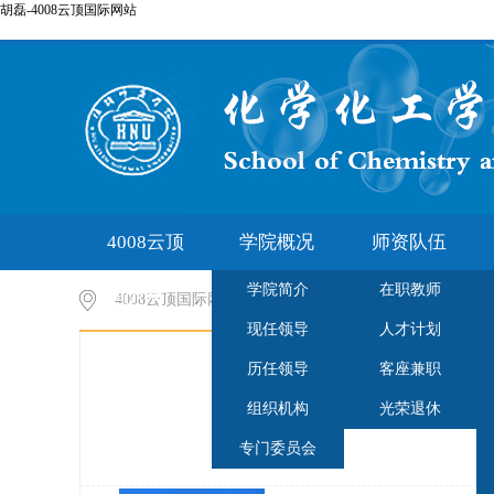
胡磊-4008云顶国际网站
4008云顶
学院概况
师资队伍
学院简介
在职教师
国际网
4008云顶国际网站-云顶集团7610官方网站
>
师资队伍
现任领导
人才计划
站-云顶
历任领导
客座兼职
集团7610
组织机构
光荣退休
专门委员会
官方网站