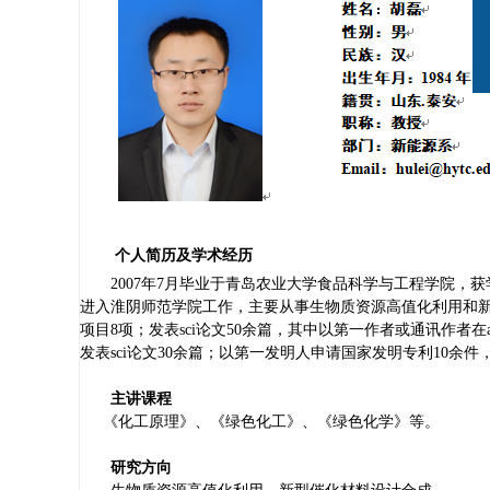
个人简历及学术经历
2007
年
7
月毕业于青岛农业大学食品科学与工程学院，获
进入淮阴师范学院工作，主要从事生物质资源高值化利用和
项目
8
项；发表
sci
论文
50
余篇，其中以第一作者或通讯作者在
发表
sci
论文
30
余篇；以第一发明人申请国家发明专利
10
余件
主讲课程
《化工原理》、《绿色化工》、《绿色化学》等。
研究方向