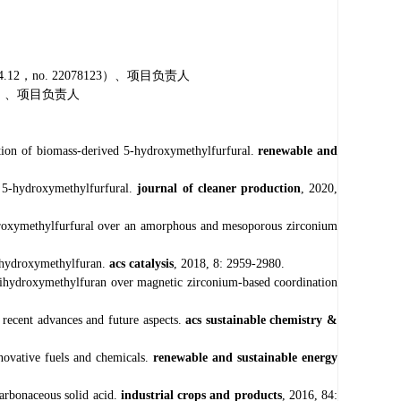
4.12
，
no. 22078123
）、项目负责人
）、项目负责人
duction of biomass-derived 5-hydroxymethylfurfural.
renewable and
ed 5-hydroxymethylfurfural.
journal of cleaner production
, 2020,
hydroxymethylfurfural over an amorphous and mesoporous zirconium
-dihydroxymethylfuran.
acs catalysis
, 2018, 8: 2959-2980.
,5-dihydroxymethylfuran over magnetic zirconium-based coordination
: recent advances and future aspects.
acs sustainable chemistry &
nnovative fuels and chemicals.
renewable and sustainable energy
 carbonaceous solid acid.
industrial crops and products
, 2016, 84: