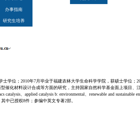
办事指南
研究生培养
学士学位；
2010
年
7
月毕业于福建农林大学生命科学学院，获硕士学位；
2
新型催化材料设计合成等方面的研究，主持国家自然科学基金面上项目、
acs catalysis
、
applied catalysis b: environmental
、
renewable and sustainable e
，其中已授权
8
件；参编中英文专著
2
部。