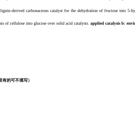
c lignin-derived carbonaceous catalyst for the dehydration of fructose into 5
sis of cellulose into glucose over solid acid catalysts.
applied catalysis b: env
没有的可不填写）