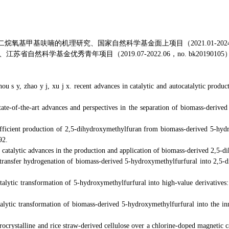
二烷氧基甲基呋喃的机理研究、国家自然科学基金面上项目（
2021.01-202
、江苏省自然科学基金优秀青年项目（
2019.07-2022.06
，
no. bk20190105
zhou s y, zhao y j, xu j x. recent advances in catalytic and autocatalytic pro
state-of-the-art advances and perspectives in the separation of biomass-deriv
hly efficient production of 2,5-dihydroxymethylfuran from biomass-derived 5-
92.
 y j. catalytic advances in the production and application of biomass-derived 2,5
ytic transfer hydrogenation of biomass-derived 5-hydroxymethylfurfural into 2
ocatalytic transformation of 5-hydroxymethylfurfural into high-value derivatives
catalytic transformation of biomass-derived 5-hydroxymethylfurfural into the i
microcrystalline and rice straw-derived cellulose over a chlorine-doped magnetic