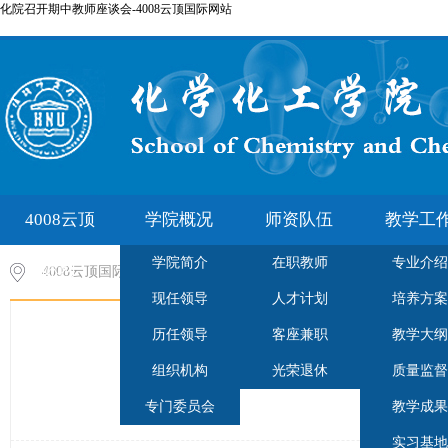
化院召开期中教师座谈会-4008云顶国际网站
4008云顶
学院概况
师资队伍
教学工
学院简介
在职教师
专业介绍
国际网
4008云顶国际网站-云顶集团7610官方网站
>
现任领导
人才计划
培养方案
站-云顶
历任领导
客座兼职
教学大纲
集团7610
组织机构
光荣退休
质量监督
专门委员会
教学成果
官方网站
实习基地