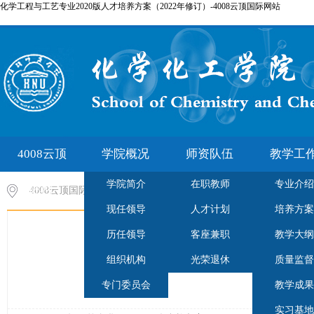
化学工程与工艺专业2020版人才培养方案（2022年修订）-4008云顶国际网站
4008云顶
学院概况
师资队伍
教学工
学院简介
在职教师
专业介绍
国际网
4008云顶国际网站-云顶集团7610官方网站
>
培养方案
现任领导
人才计划
培养方案
站-云顶
历任领导
客座兼职
教学大纲
化学工程与工
集团7610
组织机构
光荣退休
质量监督
专门委员会
教学成果
官方网站
实习基地