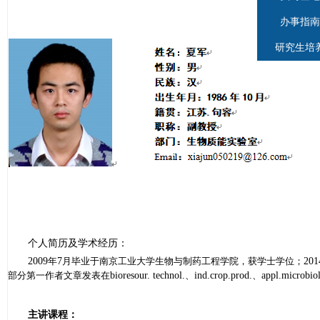
办事指南
研究生培
个人简历及学术经历：
2009
年
7
月毕业于南京工业大学生物与制药工程学院，获学士学位；
201
部分第一作者
文章发表在
bioresour. technol.
、
ind.crop.prod.
、
appl.microbiol
主讲课程：