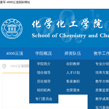
夏军-4008云顶国际网站
4008云顶
学院概况
师资队伍
教学工
学院简介
在职教师
专业介绍
国际网
4008云顶国际网站-云顶集团7610官方网站
>
师资队伍
现任领导
人才计划
培养方案
站-云顶
历任领导
客座兼职
教学大纲
集团7610
组织机构
光荣退休
质量监督
专门委员会
教学成果
官方网站
实习基地