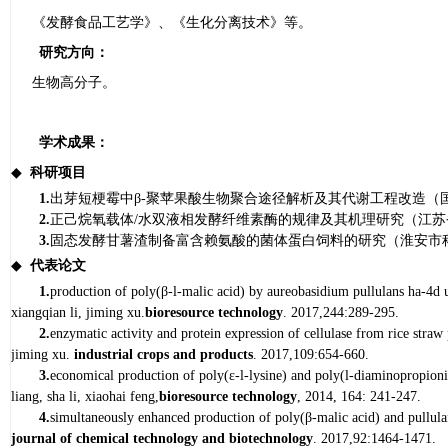
《发酵食品工艺学》、《生化分离技术》等。
研究方向：
生物高分子。
学术成果：
◆
科研项目
1.
出芽短梗霉中
β
-
聚苹果酸生物聚合途径解析及其代谢工程改造（
2.
正己烷氧载体
/
水双液相发酵纤维素酶的规律及其机理研究（江苏
3.
固态发酵甘薯渣制备富含赖氨酸的菌体蛋白饲料的研究（淮安市
◆
代表论文
1.
production of poly(
β
-l-malic acid) by
aureobasidium pullulans
ha-4d u
xiangqian li, jiming xu.
bioresource technology
. 2017,244:289-295.
2.
enzymatic activity and protein expression of cellulase from rice stra
jiming xu.
industrial crops and products
. 2017,109:654-660.
3.
economical production of poly(ε-l-lysine) and poly(l-diaminopropionic
liang, sha li, xiaohai feng,
bioresource technology
, 2014, 164: 241-247.
4.
simultaneously enhanced production of poly(
β
-malic acid) and pullula
journal of chemical technology and biotechnology
. 2017,92:1464-1471.